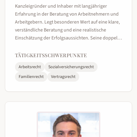
Kanzleigründer und Inhaber mit langjähriger
Erfahrung in der Beratung von Arbeitnehmern und
Arbeitgebern. Legt besonderen Wert auf eine klare,
verständliche Beratung und eine realistische
Einschätzung der Erfolgsaussichten. Seine doppelte
Fachanwaltsqualifikation ermöglicht eine
besonders umfassende Betreuung in den eng
TÄTIGKEITSSCHWERPUNKTE
verzahnten Bereichen Arbeits- und Sozialrecht.
Arbeitsrecht
Sozialversicherungsrecht
Familienrecht
Vertragsrecht