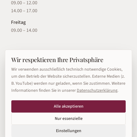
09.00 – 12.00
14.00 – 17.00
Freitag
09.00 – 14.00
Schnellzugriff
Wir respektieren Ihre Privatsphäre
Rechtsgebiete
Wir verwenden ausschließlich technisch notwendige Cookies,
Unser Team
um den Betrieb der Website sicherzustellen. Externe Medien (z.
B. YouTube) werden nur geladen, wenn Sie zustimmen. Weitere
Kontakt aufnehmen
Informationen finden Sie in unserer
Datenschutzerklärung
.
Alle akzeptieren
©
2026
Rechtsanwälte Thomas Schmid & Kollegen. Alle Rechte
Nur essenzielle
vorbehalten.
Impressum
Datenschutz
Cookie-Einstellungen
Einstellungen